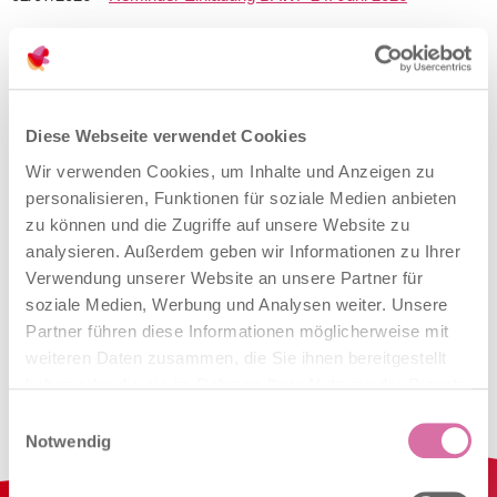
ARCHIV 2025
17/12/2025 –
Newsletter 3_25
28/08/2025 –
Newsletter 2_25
Diese Webseite verwendet Cookies
28/04/2025 –
Newsletter 1_25
Wir verwenden Cookies, um Inhalte und Anzeigen zu
personalisieren, Funktionen für soziale Medien anbieten
ARCHIV 2024
zu können und die Zugriffe auf unsere Website zu
analysieren. Außerdem geben wir Informationen zu Ihrer
11/12/2024 –
Newsletter 4_24
Verwendung unserer Website an unsere Partner für
27/09/2024 –
Newsletter 3_24
soziale Medien, Werbung und Analysen weiter. Unsere
Partner führen diese Informationen möglicherweise mit
19/06/2024 –
Newsletter 2_24
weiteren Daten zusammen, die Sie ihnen bereitgestellt
04/03/2024 –
Newsletter 1_24
haben oder die sie im Rahmen Ihrer Nutzung der Dienste
gesammelt haben.
Einwilligungsauswahl
Notwendig