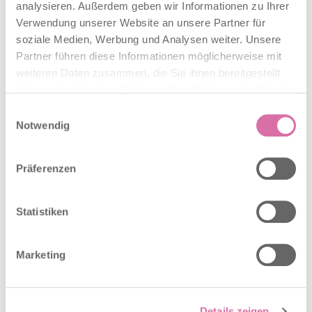
analysieren. Außerdem geben wir Informationen zu Ihrer
Verwendung unserer Website an unsere Partner für
soziale Medien, Werbung und Analysen weiter. Unsere
Partner führen diese Informationen möglicherweise mit
weiteren Daten zusammen, die Sie ihnen bereitgestellt
Save the Date: Baselbieter Arbeitsmarkt- und
haben oder die sie im Rahmen Ihrer Nutzung der Dienste
Wirtschaftsforum 2026
gesammelt haben.
12. Januar 2026
Einwilligungsauswahl
Notwendig
Leadership in Zeiten des Wandels
Präferenzen
Statistiken
Auch US-Zölle von 15 % bremsen die Konjunktur
3. Dezember 2025
Marketing
Konjunkturbericht Standortförderung Baselland, Winter
2025/2026
Details zeigen