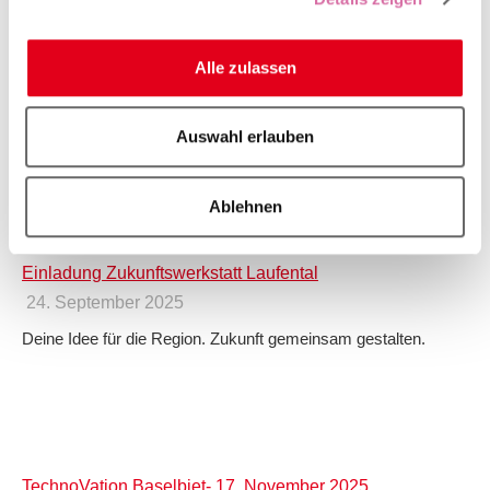
22.10.2025 – Workshop für zukunftsfähige KMU
Alle zulassen
Baselland/Basel
7. Oktober 2025
Auswahl erlauben
Lernen Sie das Swiss Triple Impact (STI) Programm kennen
und erfahren Sie, wie Sie Nachhaltigkeitsanforderungen zum
Marktvorteil machen.
Ablehnen
Einladung Zukunftswerkstatt Laufental
24. September 2025
Deine Idee für die Region. Zukunft gemeinsam gestalten.
TechnoVation Baselbiet- 17. November 2025