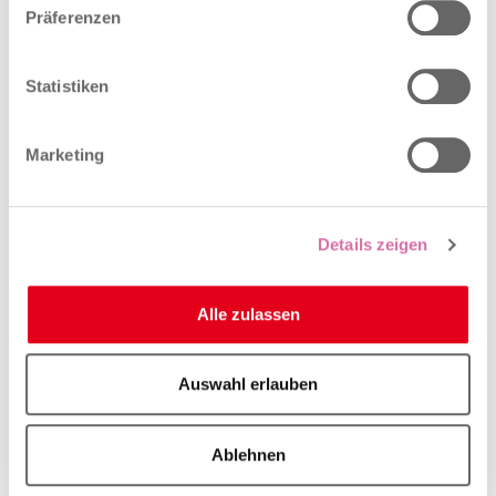
Anlaufstellen
Präferenzen
Statistiken
Informationsportale
19. April 2024
Marketing
Anlaufstellen
Details zeigen
Versicherung und Steuern
Alle zulassen
19. April 2024
Anlaufstellen
Auswahl erlauben
Ablehnen
Handelsregisteramt