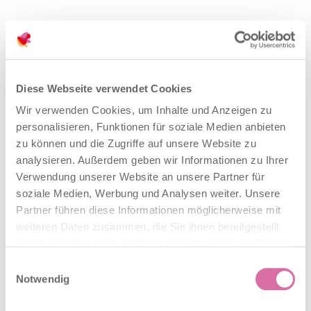
Firmennachfolge
19. April 2024
Diese Webseite verwendet Cookies
Anlaufstellen
Wir verwenden Cookies, um Inhalte und Anzeigen zu
personalisieren, Funktionen für soziale Medien anbieten
zu können und die Zugriffe auf unsere Website zu
analysieren. Außerdem geben wir Informationen zu Ihrer
Finanzierungspartner
Verwendung unserer Website an unsere Partner für
19. April 2024
soziale Medien, Werbung und Analysen weiter. Unsere
Partner führen diese Informationen möglicherweise mit
Anlaufstellen
weiteren Daten zusammen, die Sie ihnen bereitgestellt
haben oder die sie im Rahmen Ihrer Nutzung der Dienste
gesammelt haben.
Einwilligungsauswahl
Notwendig
Wirtschaftsverbände
19. April 2024