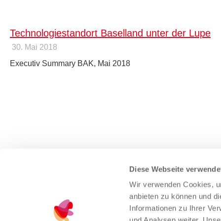
Technologiestandort Baselland unter der Lupe
30. Mai 2018
Executiv Summary BAK, Mai 2018
NEWSLETTER
Immer auf dem neu
Diese Webseite verwende
Wir verwenden Cookies, um
anbieten zu können und di
Informationen zu Ihrer Ve
und Analysen weiter. Unse