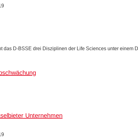
19
int das D-BSSE drei Disziplinen der Life Sciences unter einem 
rabschwächung
aselbieter Unternehmen
19