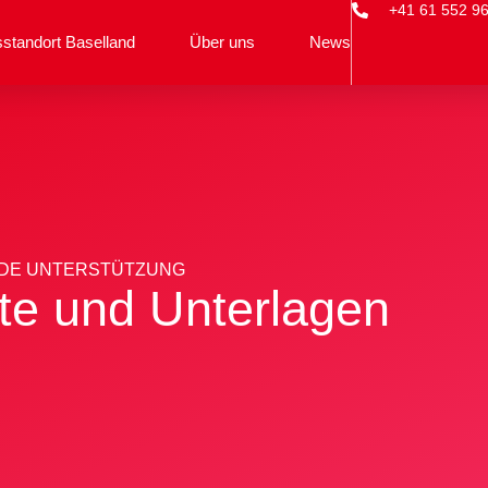
+41 61 552 96
sstandort Baselland
Über uns
News
ENDE UNTERSTÜTZUNG
e und Unterlagen