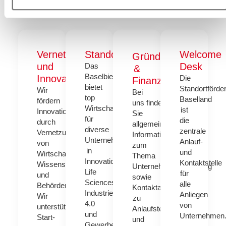
Vernetzung
Standortwahl
Welcome
Gründen
und
Desk
Das
&
Baselbiet
Innovation
Die
Finanzieren
bietet
Standortförde
Wir
Bei
top
Baselland
fördern
uns finden
Wirtschaftsflächen
ist
Innovation
Sie
für
die
durch
allgemeine
diverse
zentrale
Vernetzung
Informationen
Unternehmensbedürfnisse
Anlauf-
von
zum
in
und
Wirtschaft,
Thema
Innovation,
Kontaktstelle
Wissenschaft
Unternehmensgründung
Life
für
und
sowie
Sciences,
alle
Behörden.
Kontaktadresse
Industrie
Anliegen
Wir
zu
4.0
von
unterstützen
Anlaufstellen
und
Unternehmen
Start-
und
Gewerbe.