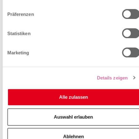
Präferenzen
Statistiken
UNSERE DIENSTLEISTUNGEN
Wo wir Sie unterstützen
Marketing
können.
Wir bieten allgemeine Informationen zur
Unternehmensgründung inklusive relevanter Kontakte,
Details zeigen
fördern Innovation durch Vernetzung und unterstützen
Start-ups durch Beratung und Ressourcen. Zudem finden
Sie im Baselbiet erstklassige Wirtschaftsflächen für
Alle zulassen
diverse Bedürfnisse in Branchen wie Innovation, Life
Sciences und Industrie 4.0.
Auswahl erlauben
Unsere Dienstleistungen
Ablehnen